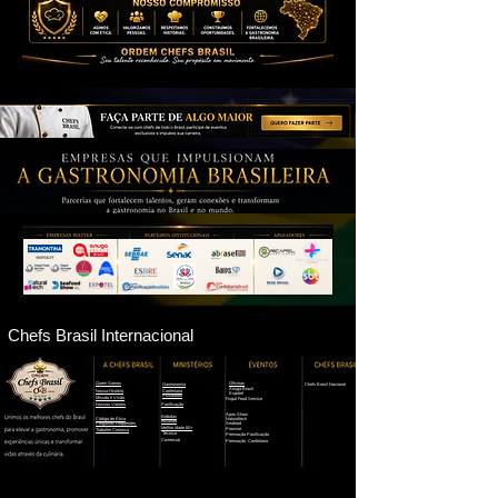
Chefs Brasil Internacional
Quem Somos
Oficinas
Gastronomia
Chefs Brasil Nacional
Anuga Brazil
Nossa História
Confeitaria
Expotel
Pizzaiolos
Missão e Visão
Fispal Food Service
Nossos Valores
Panificação
Apas Show
Bebidas
Código de Ética
Naturaltech
Inclusão
Perguntas Frequentes
Seafood
Melhor Idade 60+
Prowine
Trabalhe Conosco
Técnico
Premiação Panificação
Comercial
Premiação Confeitaria